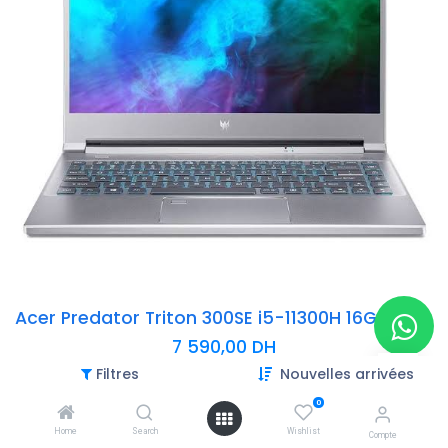
Acer Predator Triton 300SE i5-11300H 16Go 512Go RTX 3060 6Go
7 590,00
DH
Filtres
Nouvelles arrivées
- Processeur : Intel Core i5-11300H (4 Cœurs – 8 Threads – 8 Mo)
- RAM : 16 Go DDR4
0
- Stockage : 512 Go
Home
Search
Wishlist
Compte
- Carte graphique : NVIDIA GeForce RTX 3060 6 Go