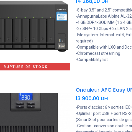
14 268,00
DH
-8-bay 3.5" and 2.5" compatib
-AnnapurnaLabs Alpine AL-324
-4 GB DDR4-SODIMM (1 x 4 GB -
-2x SFP+ 10 Gbps + 2x LAN 2.
-File system: Internal: ext4, E
required)
-Compatible with LXC and Docke
-Chromecast streaming
-Compatibility list
RUPTURE DE STOCK
13 900,00
DH
-Ports d’accès : 6 × sorties IEC
-Uplinks : port USB + port RS-2
(SmartSlot pour cartes de ges
-Gestion : conversion double 