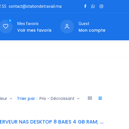
2
55
contact@stationdetravail.ma
0
Mes favoris
Guest
Voir mes favoris
Mon compte
ctez-nous
Trier par :
deur
Prix - Décroissant
TS-832PX-4G QNAP SERVEUR NAS DESKTOP 8 BAIES 4 GB RAM; 0TB DISKLESS