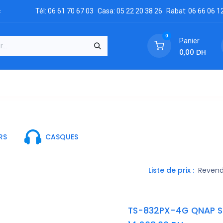
c
Tél: 06 61 70 67 03
Casa: 05 22 20 38 26
Rabat: 06 66 06 1
0
Panier
0,00
DH
GRATUIT
es
Réclamation
Demandez un devis
Conta
RS
CASQUES
Liste de prix :
Reven