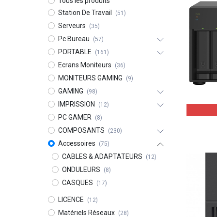
Tous les produits
Station De Travail
(51)
Serveurs
(35)
Pc Bureau
(57)
PORTABLE
(161)
Ecrans Moniteurs
(36)
MONITEURS GAMING
(9)
GAMING
(98)
IMPRISSION
(12)
PC GAMER
(8)
COMPOSANTS
(230)
Accessoires
(75)
CABLES & ADAPTATEURS
(12)
ONDULEURS
(8)
CASQUES
(17)
LICENCE
(12)
Matériels Réseaux
(28)