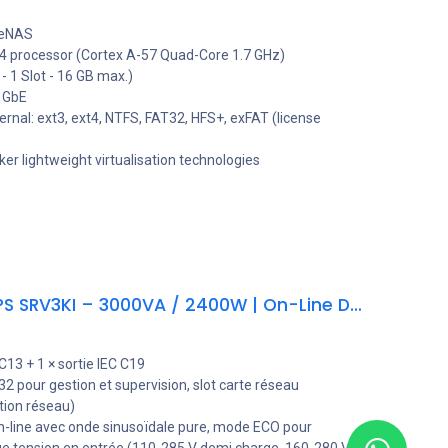
leNAS
 processor (Cortex A-57 Quad-Core 1.7 GHz)
 1 Slot - 16 GB max.)
5 GbE
xternal: ext3, ext4, NTFS, FAT32, HFS+, exFAT (license
r lightweight virtualisation technologies
Onduleur APC Easy UPS SRV3KI – 3000VA / 2400W | On-Line Double Conversion | LCD | Garantie 2 ans
 C13 + 1 × sortie IEC C19
32 pour gestion et supervision, slot carte réseau
tion réseau)
on-line avec onde sinusoïdale pure, mode ECO pour