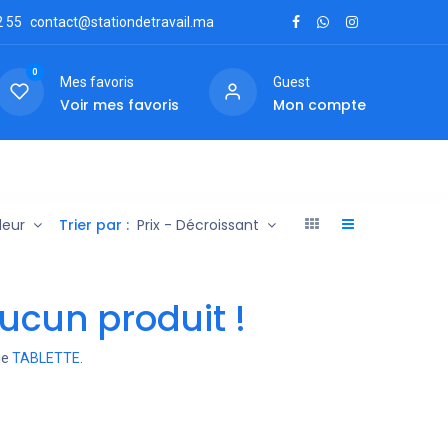
2
55
contact@stationdetravail.ma
0
Mes favoris
Guest
Voir mes favoris
Mon compte
ctez-nous
Trier par :
deur
Prix - Décroissant
ucun produit !
ie
TABLETTE
.