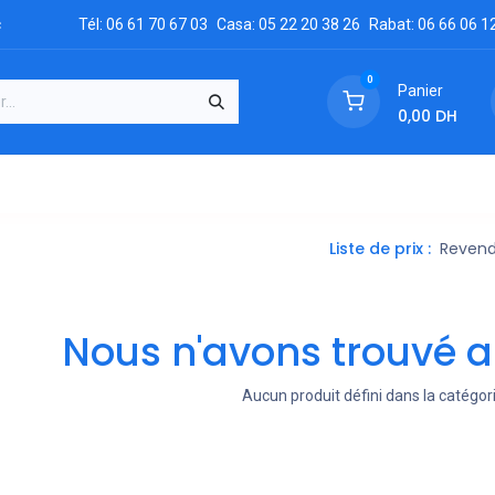
c
Tél: 06 61 70 67 03
Casa: 05 22 20 38 26
Rabat: 06 66 06 1
0
Panier
0,00
DH
GRATUIT
es
Réclamation
Demandez un devis
Conta
Liste de prix :
Reven
Nous n'avons trouvé a
Aucun produit défini dans la catégor