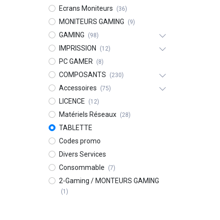
Ecrans Moniteurs
(36)
MONITEURS GAMING
(9)
GAMING
(98)
IMPRISSION
(12)
PC GAMER
(8)
COMPOSANTS
(230)
Accessoires
(75)
LICENCE
(12)
Matériels Réseaux
(28)
TABLETTE
Codes promo
Divers Services
Consommable
(7)
2-Gaming / MONTEURS GAMING
(1)