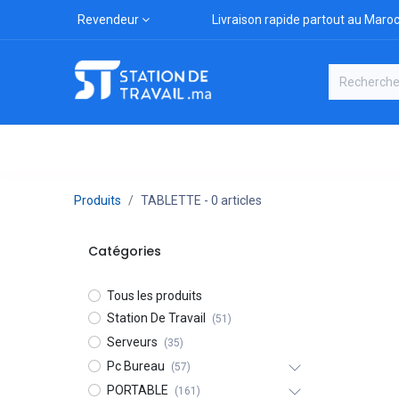
Revendeur
Livraison rapide partout au Maro
Catégories
Boutique
Marqu
Produits
TABLETTE
- 0 articles
Catégories
Tous les produits
Station De Travail
(51)
Serveurs
(35)
Pc Bureau
(57)
PORTABLE
(161)