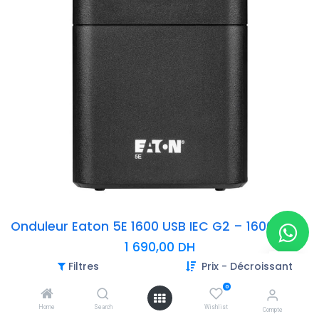
Onduleur Eaton 5E 1600 USB IEC G2 – 1600VA / 900W | Line-Interactive AVR | Port USB | 6 prises IEC | Silencieux
1 690,00
DH
Filtres
Prix - Décroissant
-Puissance : 1600 VA / 900 W – pour serveurs, stations de travail,
NAS et équipements réseau
0
-Technologie : Line-Interactive avec régulation automatique de
Home
Search
Wishlist
Compte
tension (AVR double boost)