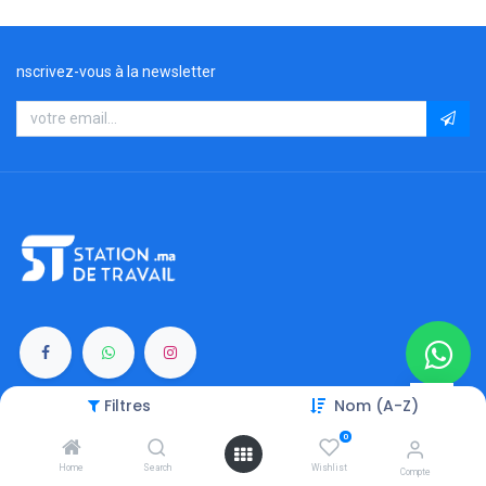
nscrivez-vous à la newsletter
Filtres
Nom (A-Z)
Catégories
0
Moniteurs
Home
Search
Wishlist
Compte