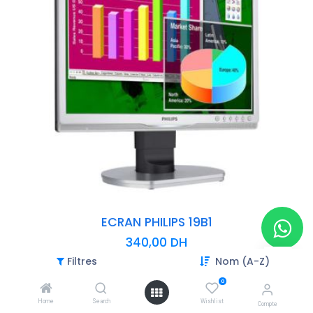
ECRAN PHILIPS 19B1
340,00
DH
Filtres
Nom (A-Z)
- Taille de l'écran (pouces): 19,00 "
- Taille de l'écran (cm): 48,00 cm
0
- Résolution de l'écran: 1280 x 1024
Home
Search
Wishlist
Compte
- Taux de rafraîchissement: 60,00 Hz