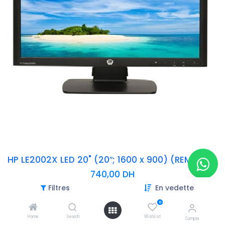
HP LE2002X LED 20" (20″; 1600 x 900) (REMIS A NEUF)
740,00
DH
Filtres
En vedette
-Taille de l’écran: 20″
-Résolution max: 1600 x 900
0
-Colour: Noir
Home
Search
Wishlist
Compte
-Ports: D-Sub, DVI