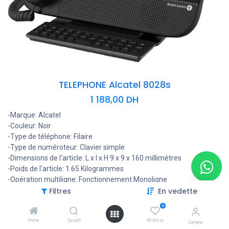
TELEPHONE Alcatel 8028s
1 188,00
DH
-Marque: Alcatel
-Couleur: Noir
-Type de téléphone: Filaire
-Type de numéroteur: Clavier simple
-Dimensions de l'article: L x l x H 9 x 9 x 160 millimètres
-Poids de l'article: 1.65 Kilogrammes
-Opération multiligne: Fonctionnement Monoligne
Filtres
En vedette
-Identification de l'appelant: Oui
0
Ajouter au panier
Home
Search
Wishlist
Compte