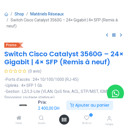
Shop
Matériels Réseaux
Switch Cisco Catalyst 3560G – 24× Gigabit | 4× SFP (Remis à
neuf)
Promo
Switch Cisco Catalyst 3560G – 24×
Gigabit | 4× SFP (Remis à neuf)
(0 avis)
-Ports d’accès : 24× 10/100/1000 (RJ-45)
-Uplinks : 4× SFP 1 Gb
-Gestion : L2/L3-Lite (VLAN, QoS fine, ACL, STP/MST, IGMP
Snooping, routage statique)
Prix:
-Sécurité : 802.1X, Port-Security, DHCP Snooping
Ajouter au panier
2 400,00
DH
-Châssis : rack 19" 1U
-Usage recommandé : distribution PME/ETI, accès Gigabit pour
0
équipes techniques/DAO
Home
Search
Wishlist
Compte
-État : Remis à neuf — testé et vérifié