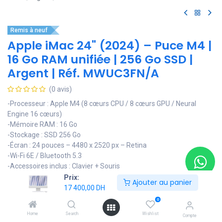
Remis à neuf
Apple iMac 24" (2024) – Puce M4 |
16 Go RAM unifiée | 256 Go SSD |
Argent | Réf. MWUC3FN/A
(0 avis)
-Processeur : Apple M4 (8 cœurs CPU / 8 cœurs GPU / Neural
Engine 16 cœurs)
-Mémoire RAM : 16 Go
-Stockage : SSD 256 Go
-Écran : 24 pouces – 4480 x 2520 px – Retina
-Wi-Fi 6E / Bluetooth 5.3
-Accessoires inclus : Clavier + Souris
-Clavier : AZERTY – Français
Prix:
Ajouter au panier
-Connectiques : 2 x USB-C Thunderbolt 4 + Jack 3.5mm
17 400,00
DH
-Système : macOS Sequoia
0
-Couleur : Argent
Home
Search
Wishlist
Compte
-Matériau : Aluminium