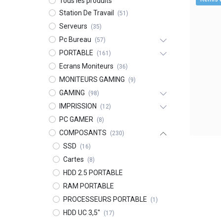
Tous les produits
Station De Travail
(51)
Serveurs
(35)
Pc Bureau
(57)
PORTABLE
(161)
Ecrans Moniteurs
(36)
MONITEURS GAMING
(9)
GAMING
(98)
IMPRISSION
(12)
PC GAMER
(8)
COMPOSANTS
(230)
SSD
(16)
Cartes
(8)
HDD 2.5 PORTABLE
RAM PORTABLE
PROCESSEURS PORTABLE
(1)
HDD UC 3,5"
(17)