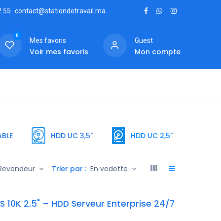
2
55
contact@stationdetravail.ma
0
Mes favoris
Guest
Voir mes favoris
Mon compte
ctez-nous
BLE
HDD UC 3,5"
HDD UC 2,5"
Ra
Trier par :
Revendeur
En vedette
 10K 2.5" – HDD Serveur Enterprise 24/7