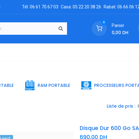
c
Tél: 06 61 70 67 03
Casa: 05 22 20 38 26
Rabat: 06 66 06 1
0
Panier
0,00
DH
GRATUIT
es
Réclamation
Demandez un devis
Conta
RTABLE
RAM PORTABLE
PROCESSEURS PORTA
Liste de prix :
Disque Dur 600 Go SAS
690,00
DH
à neuf