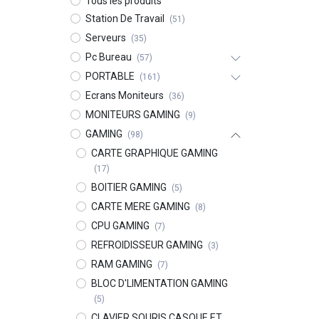
Tous les produits
Station De Travail
(51)
Serveurs
(35)
Pc Bureau
(57)
PORTABLE
(161)
Ecrans Moniteurs
(36)
MONITEURS GAMING
(9)
GAMING
(98)
CARTE GRAPHIQUE GAMING
(17)
BOITIER GAMING
(5)
CARTE MERE GAMING
(8)
CPU GAMING
(7)
REFROIDISSEUR GAMING
(3)
RAM GAMING
(7)
BLOC D'LIMENTATION GAMING
(5)
CLAVIER SOURIS CASQUE ET