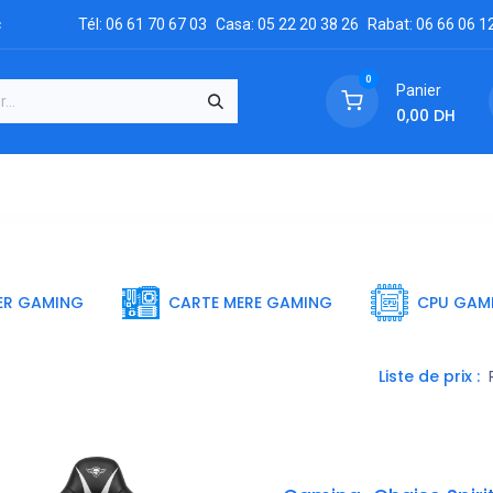
c
Tél: 06 61 70 67 03
Casa: 05 22 20 38 26
Rabat: 06 66 06 1
0
Panier
0,00
DH
GRATUIT
es
Réclamation
Demandez un devis
Conta
ER GAMING
CARTE MERE GAMING
CPU GAM
Liste de prix :