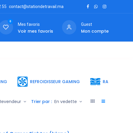
2
55
contact@stationdetravail.ma
0
Mes favoris
Guest
Voir mes favoris
Mon compte
ctez-nous
ING
REFROIDISSEUR GAMING
RAM GAMING
Trier par :
Revendeur
En vedette