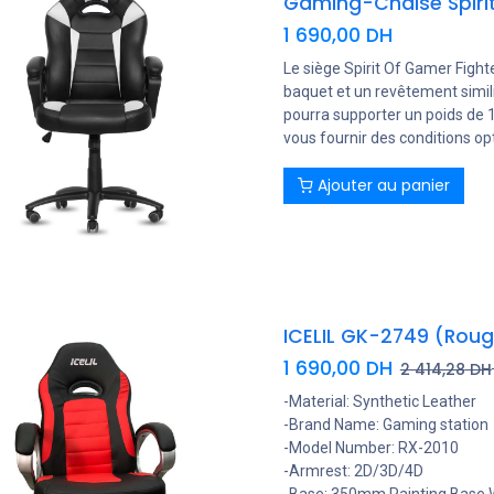
Gaming-Chaise Spirit
1 690,00
DH
Le siège Spirit Of Gamer Figh
baquet et un revêtement simil
pourra supporter un poids de 
vous fournir des conditions op
Ajouter au panier
ICELIL GK-2749 (Rou
1 690,00
DH
2 414,28
DH
-Material: Synthetic Leather
-Brand Name: Gaming station
-Model Number: RX-2010
-Armrest: 2D/3D/4D