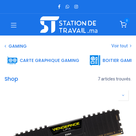
0
GAMING
Voir tout
CARTE GRAPHIQUE GAMING
BOITIER GAMIN
Shop
7 articles trouvés.