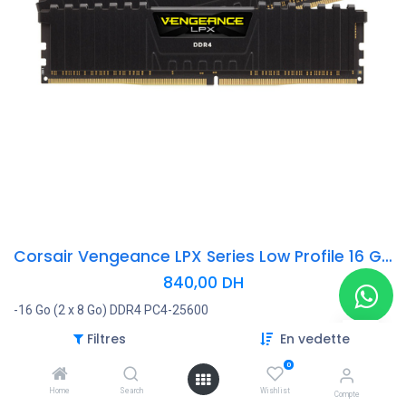
Corsair Vengeance LPX Series Low Profile 16 Go (2x 8 Go) DDR4 3200 MHz CL16
840,00
DH
-16 Go (2 x 8 Go) DDR4 PC4-25600
-Fréquence : 3200 MHz
Filtres
En vedette
-Latences : CL16 (16-20-10-38)
-Tension : 1.35V
0
-Hautes performances, haute compatibilité
Home
Search
Wishlist
Compte
-Design low-profile