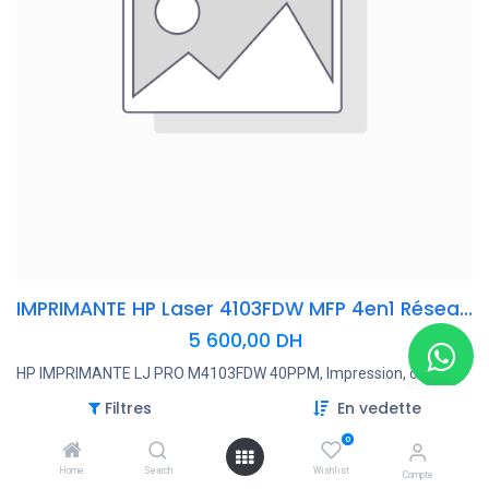
IMPRIMANTE HP Laser 4103FDW MFP 4en1 Réseau Wifi Mono A4 R/V 40 B&WPPM 12M
5 600,00
DH
HP IMPRIMANTE LJ PRO M4103FDW 40PPM, Impression, copie,
scan, fax, (1 200 x 1 200 ppp), EPRINT, NETWORK, WIRELESS -LAN
Filtres
En vedette
Gigabit Ethernet, recto verso, USB/HP Smart/cloud, 50 f
0
Ajouter au panier
Home
Search
Wishlist
Compte