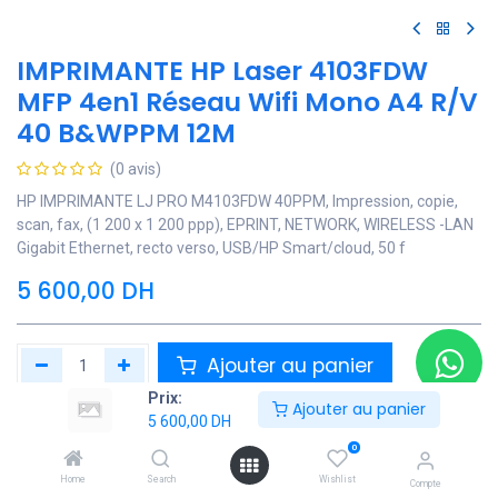
IMPRIMANTE HP Laser 4103FDW
MFP 4en1 Réseau Wifi Mono A4 R/V
40 B&WPPM 12M
(0 avis)
HP IMPRIMANTE LJ PRO M4103FDW 40PPM, Impression, copie,
scan, fax, (1 200 x 1 200 ppp), EPRINT, NETWORK, WIRELESS -LAN
Gigabit Ethernet, recto verso, USB/HP Smart/cloud, 50 f
5 600,00
DH
Ajouter au panier
Prix:
Ajouter au panier
Ajouter à la liste de souhaits
5 600,00
DH
0
Contactez Nous
Home
Search
Wishlist
Compte